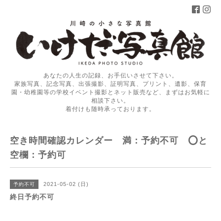
あなたの人生の記録、お手伝いさせて下さい。
家族写真、記念写真、出張撮影、証明写真、プリント、遺影、保育
園・幼稚園等の学校イベント撮影とネット販売など、まずはお気軽に
相談下さい。
着付けも随時承っております。
空き時間確認カレンダー 満：予約不可 ⭕️と
空欄：予約可
2021-05-02 (日)
予約不可
終日予約不可