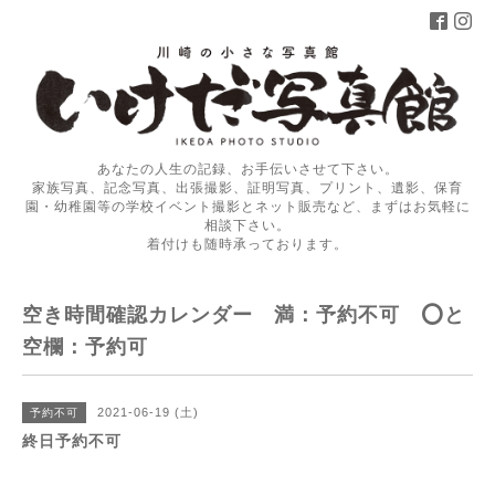
あなたの人生の記録、お手伝いさせて下さい。
家族写真、記念写真、出張撮影、証明写真、プリント、遺影、保育
園・幼稚園等の学校イベント撮影とネット販売など、まずはお気軽に
相談下さい。
着付けも随時承っております。
空き時間確認カレンダー 満：予約不可 ⭕️と
空欄：予約可
2021-06-19 (土)
予約不可
終日予約不可