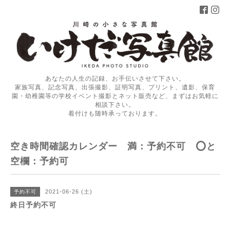
あなたの人生の記録、お手伝いさせて下さい。
家族写真、記念写真、出張撮影、証明写真、プリント、遺影、保育
園・幼稚園等の学校イベント撮影とネット販売など、まずはお気軽に
相談下さい。
着付けも随時承っております。
空き時間確認カレンダー 満：予約不可 ⭕️と
空欄：予約可
2021-06-26 (土)
予約不可
終日予約不可