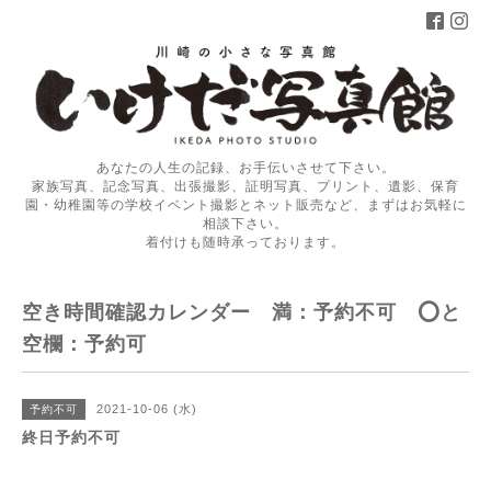
あなたの人生の記録、お手伝いさせて下さい。
家族写真、記念写真、出張撮影、証明写真、プリント、遺影、保育
園・幼稚園等の学校イベント撮影とネット販売など、まずはお気軽に
相談下さい。
着付けも随時承っております。
空き時間確認カレンダー 満：予約不可 ⭕️と
空欄：予約可
2021-10-06 (水)
予約不可
終日予約不可