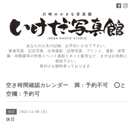
あなたの人生の記録、お手伝いさせて下さい。
家族写真、記念写真、出張撮影、証明写真、プリント、遺影、保育
園・幼稚園等の学校イベント撮影とネット販売など、まずはお気軽に
相談下さい。
着付けも随時承っております。
空き時間確認カレンダー 満：予約不可 ⭕️と
空欄：予約可
2021-11-08 (月)
休日
休日