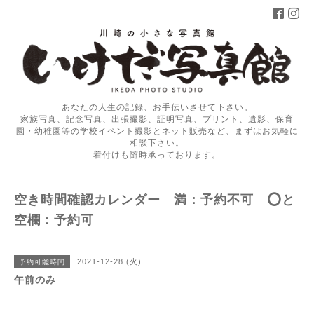
あなたの人生の記録、お手伝いさせて下さい。
家族写真、記念写真、出張撮影、証明写真、プリント、遺影、保育
園・幼稚園等の学校イベント撮影とネット販売など、まずはお気軽に
相談下さい。
着付けも随時承っております。
空き時間確認カレンダー 満：予約不可 ⭕️と
空欄：予約可
2021-12-28 (火)
予約可能時間
午前のみ