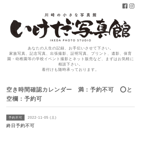
あなたの人生の記録、お手伝いさせて下さい。
家族写真、記念写真、出張撮影、証明写真、プリント、遺影、保育
園・幼稚園等の学校イベント撮影とネット販売など、まずはお気軽に
相談下さい。
着付けも随時承っております。
空き時間確認カレンダー 満：予約不可 ⭕️と
空欄：予約可
2022-11-05 (土)
予約不可
終日予約不可