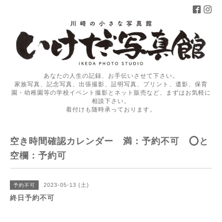
あなたの人生の記録、お手伝いさせて下さい。
家族写真、記念写真、出張撮影、証明写真、プリント、遺影、保育
園・幼稚園等の学校イベント撮影とネット販売など、まずはお気軽に
相談下さい。
着付けも随時承っております。
空き時間確認カレンダー 満：予約不可 ⭕️と
空欄：予約可
2023-05-13 (土)
予約不可
終日予約不可