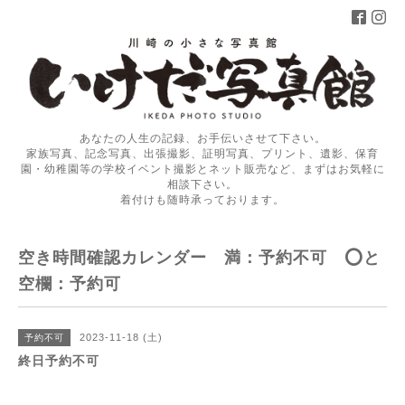
あなたの人生の記録、お手伝いさせて下さい。
家族写真、記念写真、出張撮影、証明写真、プリント、遺影、保育
園・幼稚園等の学校イベント撮影とネット販売など、まずはお気軽に
相談下さい。
着付けも随時承っております。
空き時間確認カレンダー 満：予約不可 ⭕️と
空欄：予約可
2023-11-18 (土)
予約不可
終日予約不可