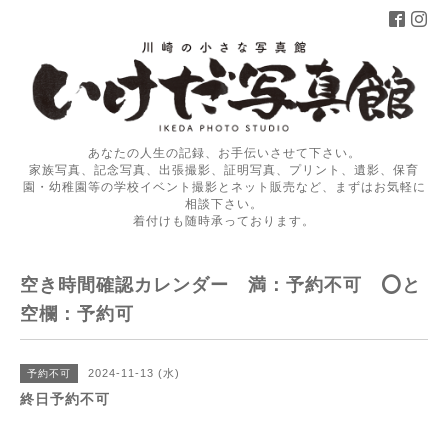
あなたの人生の記録、お手伝いさせて下さい。
家族写真、記念写真、出張撮影、証明写真、プリント、遺影、保育
園・幼稚園等の学校イベント撮影とネット販売など、まずはお気軽に
相談下さい。
着付けも随時承っております。
空き時間確認カレンダー 満：予約不可 ⭕️と
空欄：予約可
2024-11-13 (水)
予約不可
終日予約不可