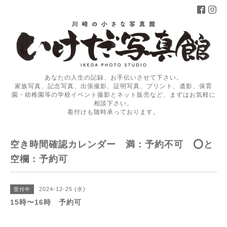
あなたの人生の記録、お手伝いさせて下さい。
家族写真、記念写真、出張撮影、証明写真、プリント、遺影、保育
園・幼稚園等の学校イベント撮影とネット販売など、まずはお気軽に
相談下さい。
着付けも随時承っております。
空き時間確認カレンダー 満：予約不可 ⭕️と
空欄：予約可
2024-12-25 (水)
受付中
15時〜16時 予約可