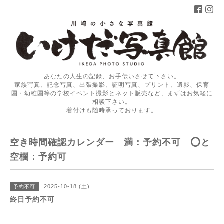
あなたの人生の記録、お手伝いさせて下さい。
家族写真、記念写真、出張撮影、証明写真、プリント、遺影、保育
園・幼稚園等の学校イベント撮影とネット販売など、まずはお気軽に
相談下さい。
着付けも随時承っております。
空き時間確認カレンダー 満：予約不可 ⭕️と
空欄：予約可
2025-10-18 (土)
予約不可
終日予約不可