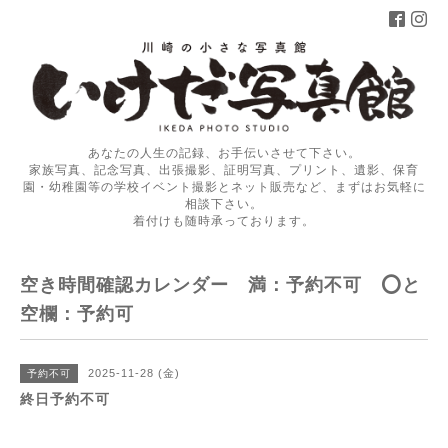
あなたの人生の記録、お手伝いさせて下さい。
家族写真、記念写真、出張撮影、証明写真、プリント、遺影、保育
園・幼稚園等の学校イベント撮影とネット販売など、まずはお気軽に
相談下さい。
着付けも随時承っております。
空き時間確認カレンダー 満：予約不可 ⭕️と
空欄：予約可
2025-11-28 (金)
予約不可
終日予約不可